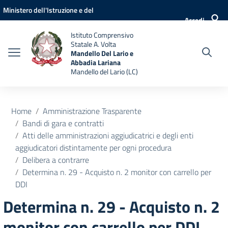
Vai ai contenuti
Vai al menu di navigazione
Vai al footer
Ministero dell'Istruzione e del
Accedi
Merito
Istituto Comprensivo
Statale A. Volta
Mandello Del Lario e
Abbadia Lariana
Mandello del Lario (LC)
Home
Amministrazione Trasparente
Bandi di gara e contratti
Atti delle amministrazioni aggiudicatrici e degli enti
aggiudicatori distintamente per ogni procedura
Delibera a contrarre
Determina n. 29 - Acquisto n. 2 monitor con carrello per
DDI
Determina n. 29 - Acquisto n. 2
monitor con carrello per DDI