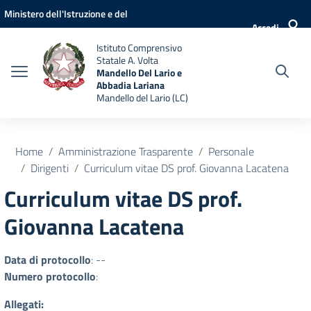
Vai ai contenuti
Vai al menu di navigazione
Vai al footer
Ministero dell'Istruzione e del
Accedi
Merito
Istituto Comprensivo
Statale A. Volta
Mandello Del Lario e
Abbadia Lariana
Mandello del Lario (LC)
Home
Amministrazione Trasparente
Personale
Dirigenti
Curriculum vitae DS prof. Giovanna Lacatena
Curriculum vitae DS prof.
Giovanna Lacatena
Data di protocollo
: --
Numero protocollo
:
Allegati: