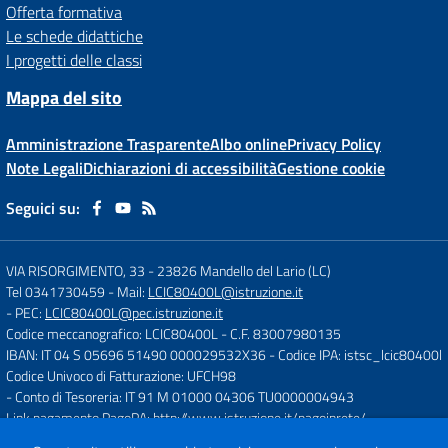
Offerta formativa
Le schede didattiche
I progetti delle classi
Mappa del sito
Amministrazione Trasparente
Albo online
Privacy Policy
Note Legali
Dichiarazioni di accessibilità
Gestione cookie
Seguici su:
VIA RISORGIMENTO, 33
-
23826 Mandello del Lario (LC)
Tel 0341730459
- Mail:
LCIC80400L@istruzione.it
- PEC:
LCIC80400L@pec.istruzione.it
Codice meccanografico: LCIC80400L
- C.F. 83007980135
IBAN: IT 04 S 05696 51490 000029532X36
- Codice IPA: istsc_lcic80400l
Codice Univoco di Fatturazione: UFCH98
- Conto di Tesoreria: IT 91 M 01000 04306 TU0000004943
Link pagamento PagoPA:
http://www.istruzione.it/pagoinrete/