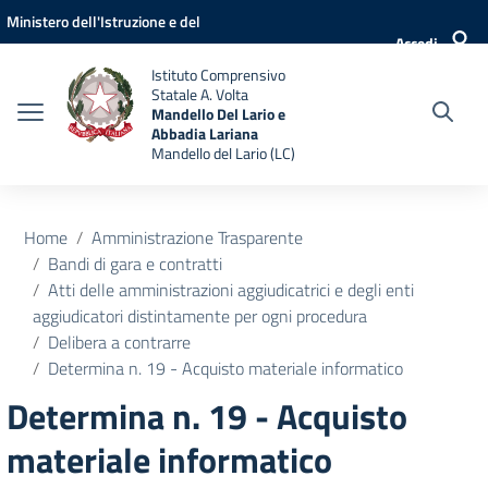
Vai ai contenuti
Vai al menu di navigazione
Vai al footer
Ministero dell'Istruzione e del
Accedi
Merito
Istituto Comprensivo
Statale A. Volta
Mandello Del Lario e
Abbadia Lariana
Mandello del Lario (LC)
Home
Amministrazione Trasparente
Bandi di gara e contratti
Atti delle amministrazioni aggiudicatrici e degli enti
aggiudicatori distintamente per ogni procedura
Delibera a contrarre
Determina n. 19 - Acquisto materiale informatico
Determina n. 19 - Acquisto
materiale informatico