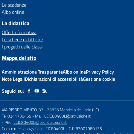
Le scadenze
Albo online
La didattica
Offerta formativa
Le schede didattiche
I progetti delle classi
Mappa del sito
Amministrazione Trasparente
Albo online
Privacy Policy
Note Legali
Dichiarazioni di accessibilità
Gestione cookie
Seguici su:
VIA RISORGIMENTO, 33
-
23826 Mandello del Lario (LC)
Tel 0341730459
- Mail:
LCIC80400L@istruzione.it
- PEC:
LCIC80400L@pec.istruzione.it
Codice meccanografico: LCIC80400L
- C.F. 83007980135