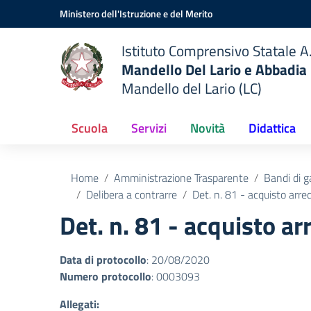
Vai ai contenuti
Vai al menu di navigazione
Vai al footer
Ministero dell'Istruzione e del Merito
Istituto Comprensivo Statale A.
Mandello Del Lario e Abbadia
Mandello del Lario (LC)
Scuola
Servizi
Novità
Didattica
Home
Amministrazione Trasparente
Bandi di g
Delibera a contrarre
Det. n. 81 - acquisto arred
Det. n. 81 - acquisto ar
Data di protocollo
: 20/08/2020
Numero protocollo
: 0003093
Allegati: