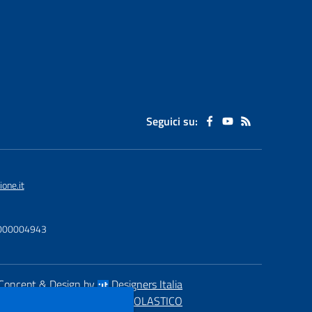
Seguici su:
one.it
U0000004943
Concept & Design by
Designers Italia
eb realizzato con CMS
SCUOLASTICO